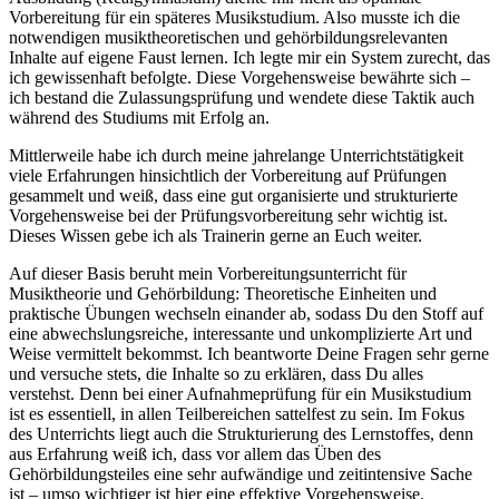
Vorbereitung für ein späteres Musikstudium. Also musste ich die
notwendigen musiktheoretischen und gehörbildungsrelevanten
Inhalte auf eigene Faust lernen. Ich legte mir ein System zurecht, das
ich gewissenhaft befolgte. Diese Vorgehensweise bewährte sich –
ich bestand die Zulassungsprüfung und wendete diese Taktik auch
während des Studiums mit Erfolg an.
Mittlerweile habe ich durch meine jahrelange Unterrichtstätigkeit
viele Erfahrungen hinsichtlich der Vorbereitung auf Prüfungen
gesammelt und weiß, dass eine gut organisierte und strukturierte
Vorgehensweise bei der Prüfungsvorbereitung sehr wichtig ist.
Dieses Wissen gebe ich als Trainerin gerne an Euch weiter.
Auf dieser Basis beruht mein Vorbereitungsunterricht für
Musiktheorie und Gehörbildung: Theoretische Einheiten und
praktische Übungen wechseln einander ab, sodass Du den Stoff auf
eine abwechslungsreiche, interessante und unkomplizierte Art und
Weise vermittelt bekommst. Ich beantworte Deine Fragen sehr gerne
und versuche stets, die Inhalte so zu erklären, dass Du alles
verstehst. Denn bei einer Aufnahmeprüfung für ein Musikstudium
ist es essentiell, in allen Teilbereichen sattelfest zu sein. Im Fokus
des Unterrichts liegt auch die Strukturierung des Lernstoffes, denn
aus Erfahrung weiß ich, dass vor allem das Üben des
Gehörbildungsteiles eine sehr aufwändige und zeitintensive Sache
ist – umso wichtiger ist hier eine effektive Vorgehensweise.