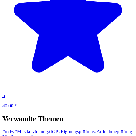
5
40,00 €
Verwandte Themen
#mdw
#Musikerziehung
#IGP
#Eignungsprüfung
#Aufnahmeprüfung