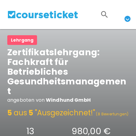
Lehrgang
Zertifikatslehrgang:
Fachkraft für
Betriebliches
Gesundheitsmanagemen
t
angeboten von
Windhund GmbH
5
aus
5
"Ausgezeichnet!"
(8 Bewertungen)
13
980,00 €