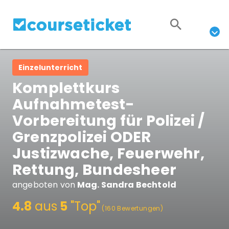
Einzelunterricht
Komplettkurs
Aufnahmetest-
Vorbereitung für Polizei /
Grenzpolizei ODER
Justizwache, Feuerwehr,
Rettung, Bundesheer
angeboten von
Mag. Sandra Bechtold
4.8
aus
5
"Top"
(160 Bewertungen)