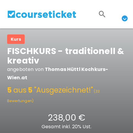
Kurs
FISCHKURS - traditionell &
kreativ
angeboten von
Thomas Hüttl Kochkurs-
Wien.at
5
aus
5
"Ausgezeichnet!"
(33
Bewertungen)
238,00 €
Gesamt inkl. 20% Ust.