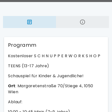
Programm
Kostenloser S C H N U P P E R W O R K S H O P
TEENS (13-17 Jahre)
Schauspiel für Kinder & Jugendliche!
Ort
: Margaretenstraße 70/Stiege 4, 1050
Wien
Ablauf:
10:00 - 10:45 Minis (7-9 Jahre)