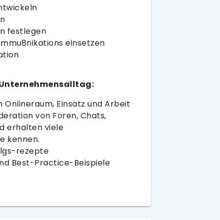
ntwickeln
en
n festlegen
 Kommu8nikations einsetzen
ation
m Unternehmensalltag:
m Onlineraum, Einsatz und Arbeit
deration von Foren, Chats,
 erhalten viele
le kennen.
folgs-rezepte
und Best-Practice-Beispiele