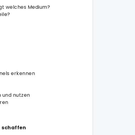
ngt welches Medium?
ile?
nels erkennen
n und nutzen
ren
 schaffen