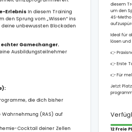
diesem Tr
um den Sp
ve-Erlebnis
In diesem Training
4S-Method
um den Sprung vom „Wissen“ ins
aufzuspür
m deine unbewussten Blockaden
Ideal für 
lösen und 
in echter Gamechanger.
meine Ausbildungsteilnehmer
👉 Praxisn
👉 Erste T
👉 Für me
Jetzt Plat
e):
programm
rogramme, die dich bisher
Verfüg
ne Wahrnehmung (RAS) auf
emie-Cocktail deiner Zellen
12 Freie P