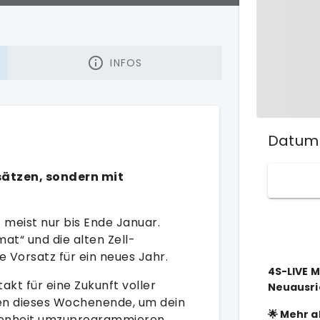
INFOS
Datum
sätzen, sondern mit
ht meist nur bis Ende Januar.
at“ und die alten Zell-
 Vorsatz für ein neues Jahr.
4S-LIVE M
takt für eine Zukunft voller
Neuausri
tzen dieses Wochenende, um dein
🌟 Mehr a
ssenheit umzuprogrammieren.