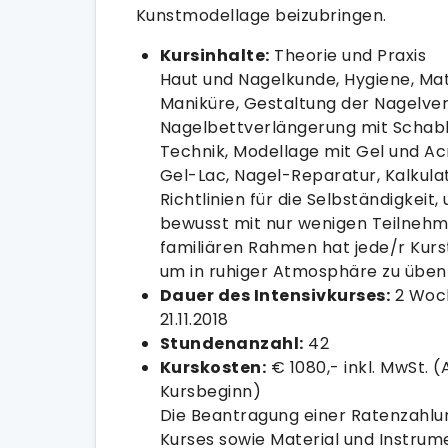
Kunstmodellage beizubringen.
Kursinhalte:
Theorie und Praxis
Haut und Nagelkunde, Hygiene, Mat
Maniküre, Gestaltung der Nagelve
Nagelbettverlängerung mit Schabl
Technik, Modellage mit Gel und Acr
Gel-Lac, Nagel-Reparatur, Kalkulat
Richtlinien für die Selbständigkeit
bewusst mit nur wenigen Teilnehme
familiären Rahmen hat jede/r Kurs
um in ruhiger Atmosphäre zu üben 
Dauer des Intensivkurses:
2 Woche
21.11.2018
Stundenanzahl:
42
Kurskosten:
€ 1080,- inkl. MwSt. (
Kursbeginn)
Die Beantragung einer Ratenzahlu
Kurses sowie Material und Instrume