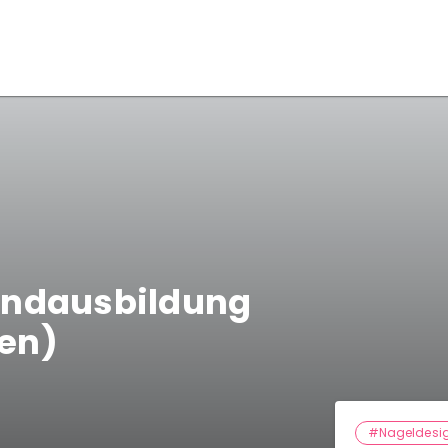
undausbildung
en)
#Nageldesi