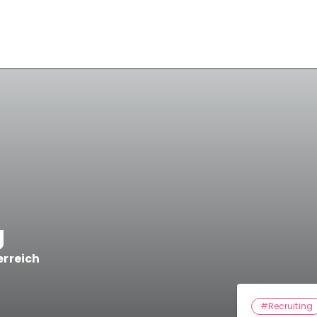
g
rreich
#Recruiting