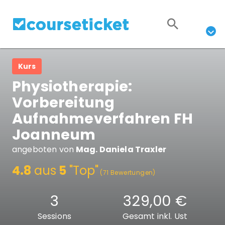
Kurs
Physiotherapie:
Vorbereitung
Aufnahmeverfahren FH
Joanneum
angeboten von
Mag. Daniela Traxler
4.8
aus
5
"Top"
(71 Bewertungen)
3
329,00 €
Sessions
Gesamt inkl. Ust