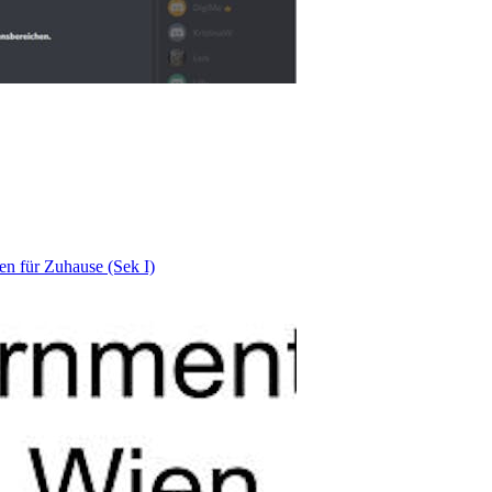
n für Zuhause (Sek I)