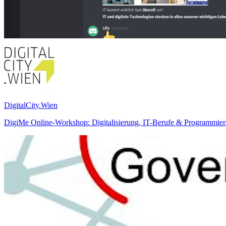
DigitalCity.Wien
DigiMe Online-Workshop: Digitalisierung, IT-Berufe & Programmiere