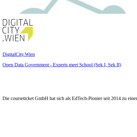
DigitalCity.Wien
Open Data Government - Experts meet School (Sek I, Sek II)
Die courseticket GmbH hat sich als EdTech-Pionier seit 2014 zu eine