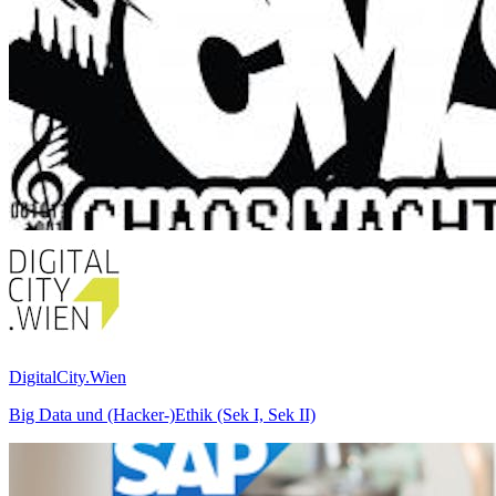
DigitalCity.Wien
Big Data und (Hacker-)Ethik (Sek I, Sek II)