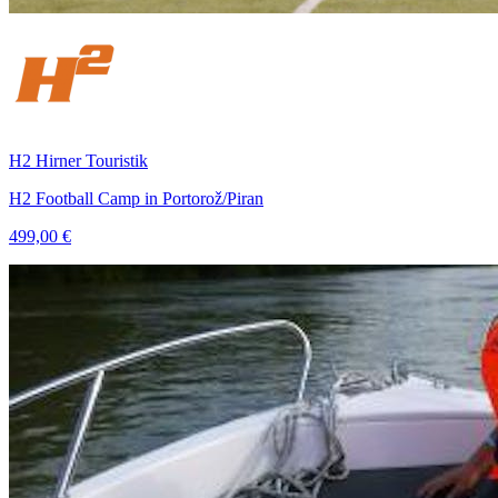
H2 Hirner Touristik
H2 Football Camp in Portorož/Piran
499,00 €