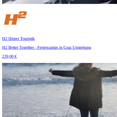
H2 Hirner Touristik
H2 Better Together - Feriencamps in Graz Umgebung
239,00 €