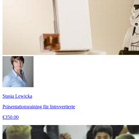
Stasia Lewicka
Präsentationsraining für Introvertierte
€350.00