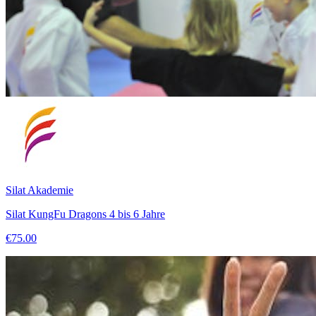
Silat Akademie
Silat KungFu Dragons 4 bis 6 Jahre
€75.00