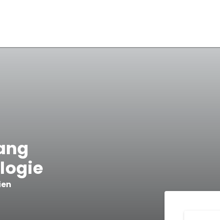
gang
logie
ien