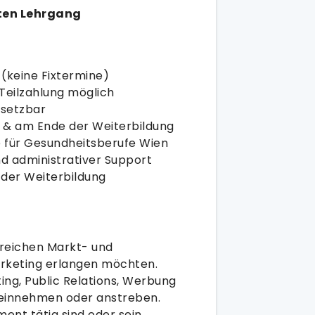
rten Lehrgang
 (keine Fixtermine)
Teilzahlung möglich
bsetzbar
at & am Ende der Weiterbildung
 für Gesundheitsberufe Wien
d administrativer Support
der Weiterbildung
ereichen Markt- und
rketing erlangen möchten.
ing, Public Relations, Werbung
einnehmen oder anstreben.
ent tätig sind oder sein