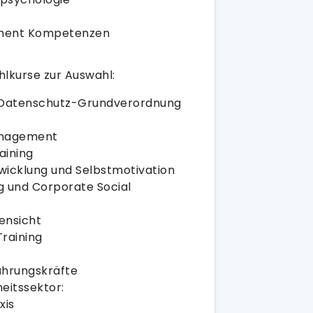
ement Kompetenzen
lkurse zur Auswahl:
 Datenschutz-Grundverordnung
anagement
aining
twicklung und Selbstmotivation
 und Corporate Social
ensicht
raining
ührungskräfte
eitssektor:
xis