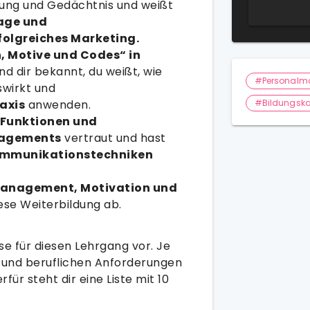
mung und Gedächtnis und weißt
age und
folgreiches Marketing.
, Motive und Codes“ in
nd dir bekannt, du weißt, wie
#Personalm
wirkt und
axis
anwenden.
#Bildungska
 Funktionen und
nagements
vertraut und hast
ommunikationstechniken
management, Motivation und
ese Weiterbildung ab.
se für diesen Lehrgang vor. Je
 und beruflichen Anforderungen
für steht dir eine Liste mit 10