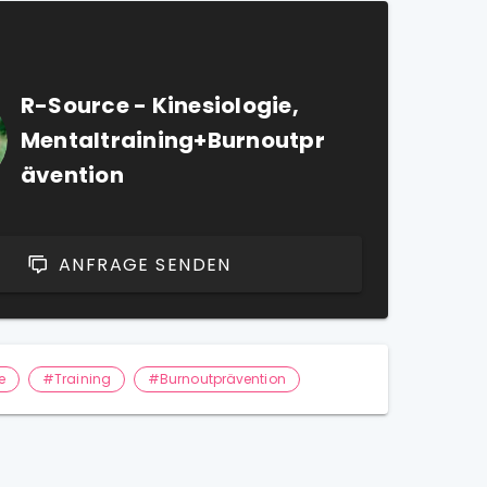
R-Source - Kinesiologie,
Mentaltraining+Burnoutpr
ävention
ANFRAGE SENDEN
e
#Training
#Burnoutprävention