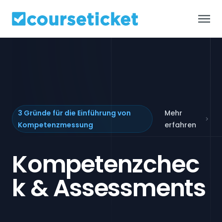
Default
Über uns
Plattform
3 Gründe für die Einführung von
Mehr
Lösungen
Kompetenzmessung
erfahren
Kompetenzchec
Kunden
k & Assessments
Preise