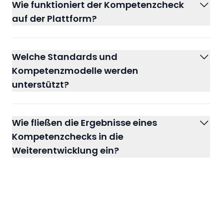
Wie funktioniert der Kompetenzcheck
auf der Plattform?
mehrstufigen, KI-gestützten Verfahren
Welche Standards und
Kompetenzmodelle werden
unterstützt?
Natural Language Processing
Wie fließen die Ergebnisse eines
(NLP)
Kompetenzchecks in die
Weiterentwicklung ein?
ESCO (EU Skills Framework)
vordefinierten Kompetenzmodellen
DigComp (Digital Competence
individuelle Skill-Profile
automatisch generierte
Framework for Citizens)
Lernpfade
O*NET (USA)